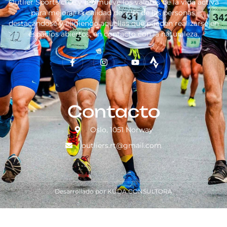
Outlier Sports cree y promueve los valores de la vida activa
para mejorar la calidad de vida de las personas,
destacándose y eligiendo aquellas que pueden realizarse en
espacios abiertos, en contacto con la naturaleza.
Contacto
Oslo, 1051 Norway
outliers.rt@gmail.com
Desarrollado por KUDA CONSULTORA