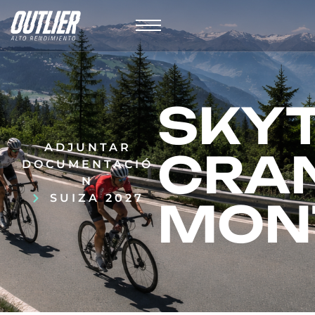
SKYT
ADJUNTAR
CRA
DOCUMENTACIÓ
N
SUIZA 2027
MON