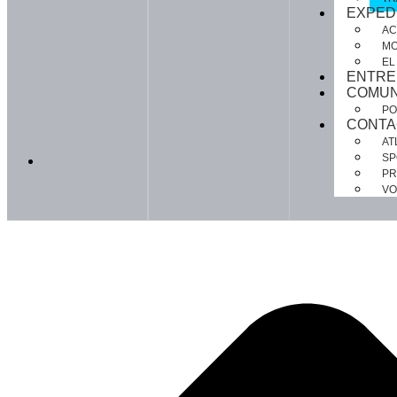
EXPED
AC
MO
EL
ENTRE
COMUN
PO
CONTA
AT
SP
PR
VO