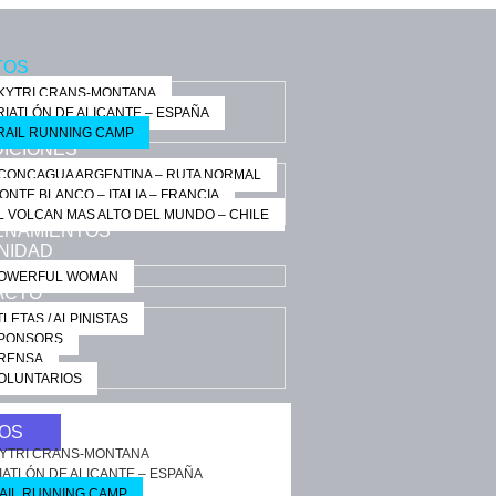
TOS
KYTRI CRANS-MONTANA
RIATLÓN DE ALICANTE – ESPAÑA
RAIL RUNNING CAMP
ICIONES
CONCAGUA ARGENTINA – RUTA NORMAL
ONTE BLANCO – ITALIA – FRANCIA
L VOLCAN MAS ALTO DEL MUNDO – CHILE
ENAMIENTOS
NIDAD
OWERFUL WOMAN
ACTO
TLETAS / ALPINISTAS
PONSORS
RENSA
OLUNTARIOS
OS
YTRI CRANS-MONTANA
IATLÓN DE ALICANTE – ESPAÑA
AIL RUNNING CAMP