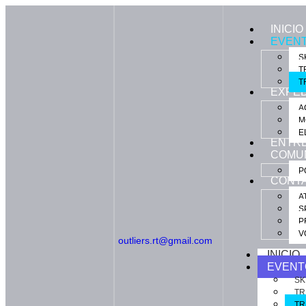
INICIO
EVEN
S
T
T
EXPED
A
M
E
ENTR
COMU
P
CONT
A
S
P
V
outliers.rt@gmail.com
INICIO
EVENT
SK
TR
TR